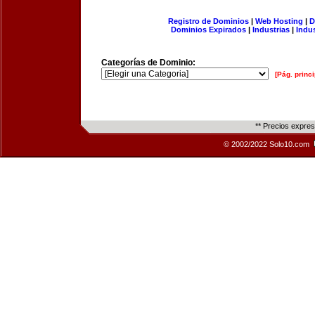
Registro de Dominios
|
Web Hosting
|
D
Dominios Expirados
|
Industrias
|
Indu
Categorías de Dominio:
[Pág. princi
** Precios expre
© 2002/2022 Solo10.com