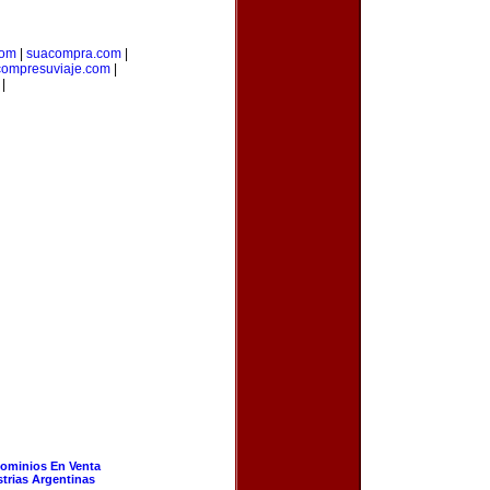
com
|
suacompra.com
|
compresuviaje.com
|
|
ominios En Venta
strias Argentinas