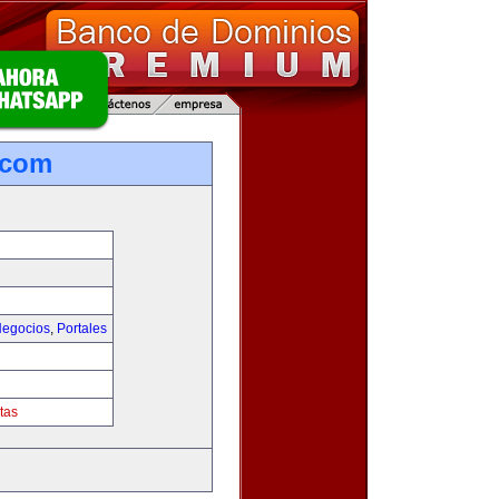
.com
egocios
,
Portales
tas