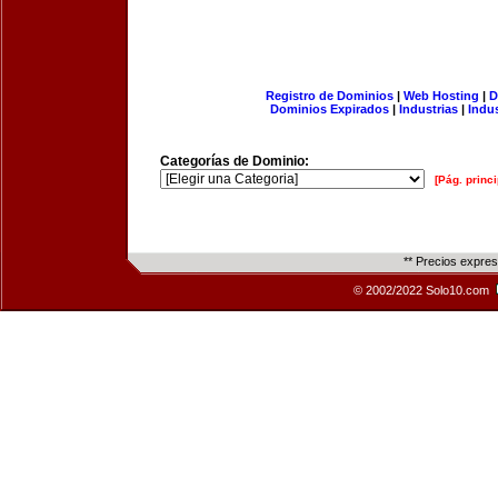
Registro de Dominios
|
Web Hosting
|
D
Dominios Expirados
|
Industrias
|
Indu
Categorías de Dominio:
[Pág. princi
** Precios expre
© 2002/2022 Solo10.com