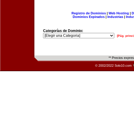
Registro de Dominios
|
Web Hosting
|
D
Dominios Expirados
|
Industrias
|
Indu
Categorías de Dominio:
[Pág. princi
** Precios expre
© 2002/2022 Solo10.com