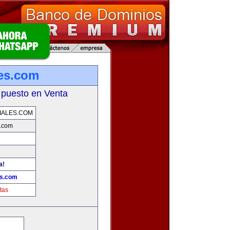
es.com
 puesto en Venta
IALES.COM
s.com
a!
es.com
tas