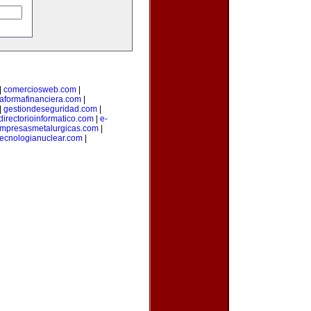
|
comerciosweb.com
|
taformafinanciera.com
|
|
gestiondeseguridad.com
|
directorioinformatico.com
|
e-
mpresasmetalurgicas.com
|
tecnologianuclear.com
|