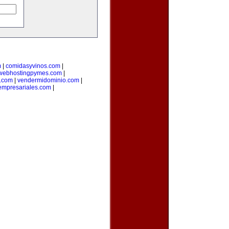
m
|
comidasyvinos.com
|
webhostingpymes.com
|
.com
|
vendermidominio.com
|
empresariales.com
|