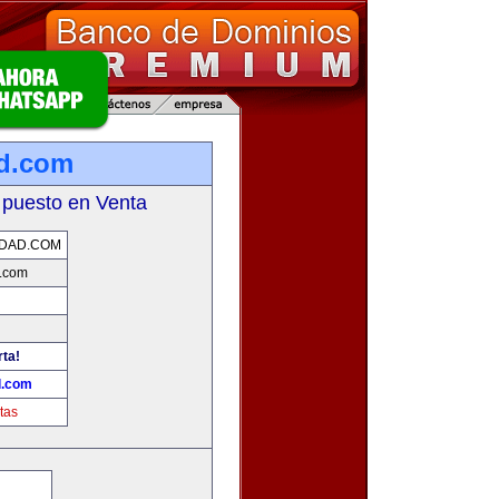
d.com
 puesto en Venta
IDAD.COM
.com
rta!
d.com
tas