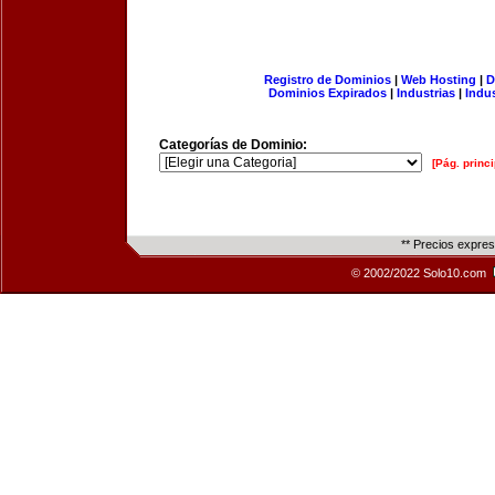
Registro de Dominios
|
Web Hosting
|
D
Dominios Expirados
|
Industrias
|
Indu
Categorías de Dominio:
[Pág. princi
** Precios expre
© 2002/2022 Solo10.com