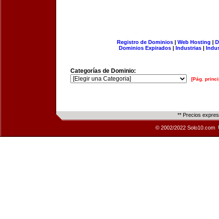
Registro de Dominios
|
Web Hosting
|
D
Dominios Expirados
|
Industrias
|
Indu
Categorías de Dominio:
[Pág. princi
** Precios expre
© 2002/2022 Solo10.com