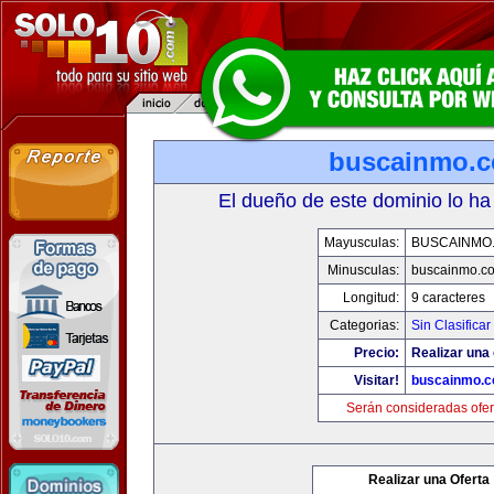
buscainmo.
El dueño de este dominio lo ha
Mayusculas:
BUSCAINMO
Minusculas:
buscainmo.c
Longitud:
9 caracteres
Categorias:
Sin Clasificar
Precio:
Realizar una 
Visitar!
buscainmo.
Serán consideradas ofer
Realizar una Oferta