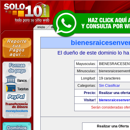
bienesraicesenve
El dueño de este dominio lo ha
Mayusculas:
BIENESRAICESEN
Minusculas:
bienesraicesenven
Longitud:
19 caracteres
Categorias:
Sin Clasificar
Precio:
Realizar una oferta
Visitar!
bienesraicesenve
Serán consideradas ofer
Realizar una Oferta