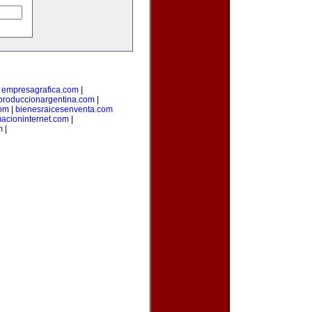
|
empresagrafica.com
|
produccionargentina.com
|
com
|
bienesraicesenventa.com
acioninternet.com
|
m
|