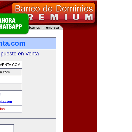
nta.com
 puesto en Venta
VENTA.COM
ta.com
!
nta.com
tas