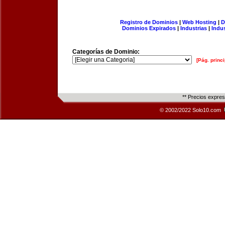
Registro de Dominios
|
Web Hosting
|
D
Dominios Expirados
|
Industrias
|
Indu
Categorías de Dominio:
[Pág. princi
** Precios expre
© 2002/2022 Solo10.com