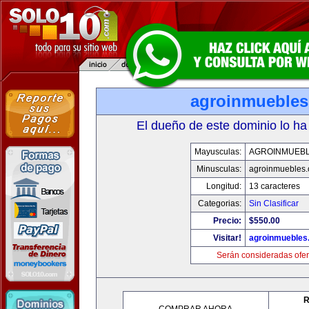
agroinmueble
El dueño de este dominio lo ha
Mayusculas:
AGROINMUEB
Minusculas:
agroinmuebles
Longitud:
13 caracteres
Categorias:
Sin Clasificar
Precio:
$550.00
Visitar!
agroinmuebles
Serán consideradas ofer
R