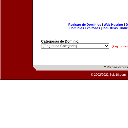
Registro de Dominios
|
Web Hosting
|
D
Dominios Expirados
|
Industrias
|
Indu
Categorías de Dominio:
[Pág. princi
** Precios expre
© 2002/2022 Solo10.com