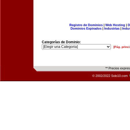
Registro de Dominios
|
Web Hosting
|
D
Dominios Expirados
|
Industrias
|
Indu
Categorías de Dominio:
[Pág. princi
** Precios expre
© 2002/2022 Solo10.com