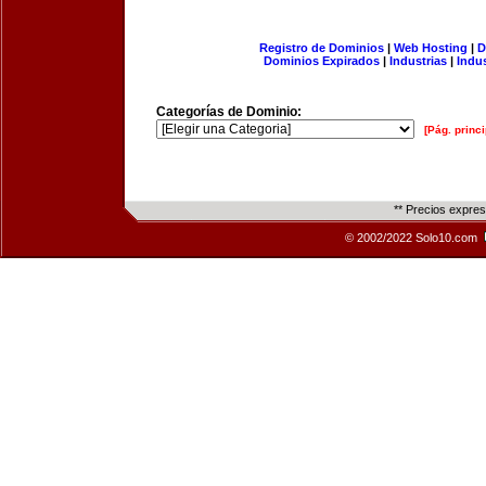
Registro de Dominios
|
Web Hosting
|
D
Dominios Expirados
|
Industrias
|
Indu
Categorías de Dominio:
[Pág. princi
** Precios expre
© 2002/2022 Solo10.com