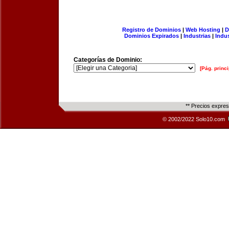
Registro de Dominios
|
Web Hosting
|
D
Dominios Expirados
|
Industrias
|
Indu
Categorías de Dominio:
[Pág. princi
** Precios expre
© 2002/2022 Solo10.com