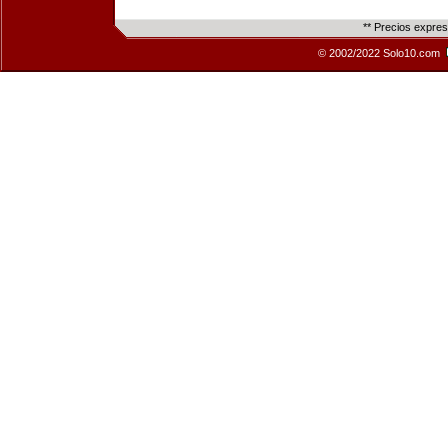
** Precios expre
© 2002/2022 Solo10.com