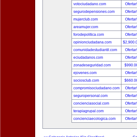
votociudadano.com
Ofertar
segurodepensiones.com
Ofertar
mujerclub.com
Ofertar
areamujer.com
Ofertar
forodepolitica.com
Ofertar
opinionciudadana.com
$2,900.
comunidadestudiantil.com
Ofertar
eciudadanos.com
Ofertar
zonadeseguridad.com
$990.0
ejovenes.com
Ofertar
sociosclub.com
$660.0
compromisociudadano.com
Ofertar
seguropersonal.com
Ofertar
concienciasocial.com
Ofertar
terapiagrupal.com
Ofertar
concienciaecologica.com
Ofertar