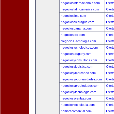
negociosinternacionais.com
Ofert
negocioslatinoamerica.com
Ofert
negocioslima.com
Ofert
negociosnicaragua.com
Ofert
negociospanama.com
Ofert
negociospro.com
Ofert
NegociosTecnologia.com
Ofert
negociostecnologicos.com
Ofert
negociosuruguay.com
Ofert
negociosyconsultoria.com
Ofert
negociosylogistica.com
Ofert
negociosymercadeo.com
Ofert
negociosyoportunidades.com
Ofert
negociosypropiedades.com
Ofert
negociosytecnologia.com
Ofert
negociosyventas.com
Ofert
negocioytecnologia.com
Ofert
nombrecomercial.com
Ofert