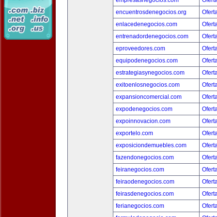
empresasnegocios.com
Ofert
encuentrosdenegocios.org
Ofert
enlacedenegocios.com
Ofert
entrenadordenegocios.com
Ofert
eproveedores.com
Ofert
equipodenegocios.com
Ofert
estrategiasynegocios.com
Ofert
exitoenlosnegocios.com
Ofert
expansioncomercial.com
Ofert
expodenegocios.com
Ofert
expoinnovacion.com
Ofert
exportelo.com
Ofert
exposiciondemuebles.com
Ofert
fazendonegocios.com
Ofert
feiranegocios.com
Ofert
feiraodenegocios.com
Ofert
feirasdenegocios.com
Ofert
ferianegocios.com
Ofert