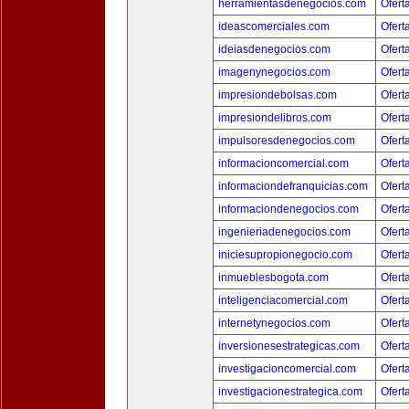
herramientasdenegocios.com
Ofert
ideascomerciales.com
Ofert
ideiasdenegocios.com
Ofert
imagenynegocios.com
Ofert
impresiondebolsas.com
Ofert
impresiondelibros.com
Ofert
impulsoresdenegocios.com
Ofert
informacioncomercial.com
Ofert
informaciondefranquicias.com
Ofert
informaciondenegocios.com
Ofert
ingenieriadenegocios.com
Ofert
iniciesupropionegocio.com
Ofert
inmueblesbogota.com
Ofert
inteligenciacomercial.com
Ofert
internetynegocios.com
Ofert
inversionesestrategicas.com
Ofert
investigacioncomercial.com
Ofert
investigacionestrategica.com
Ofert