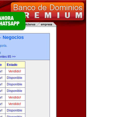
 -
Negocios
oría.
0
entes 85 >>
o
Estado
ar!
Vendido!
ar!
Disponible
ar!
Disponible
ar!
Disponible
ar!
Vendido!
ar!
Vendido!
ar!
Disponible