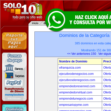
Dominios de la Categoría
385 dominios en esta categ
Mostrando 151 de 30
<< Ver anteriores 150
Ver sigui
Nombre de Dominio
Preci
efranquicia.com
Ofert
ejecutivodenegocios.com
Ofert
ejecutivosdenegocios.com
Ofert
emprendedoresenred.com
Ofert
emprendedorvirtual.com
Ofert
emprendetunegocio.com
Ofert
empresariopyme.com
Ofert