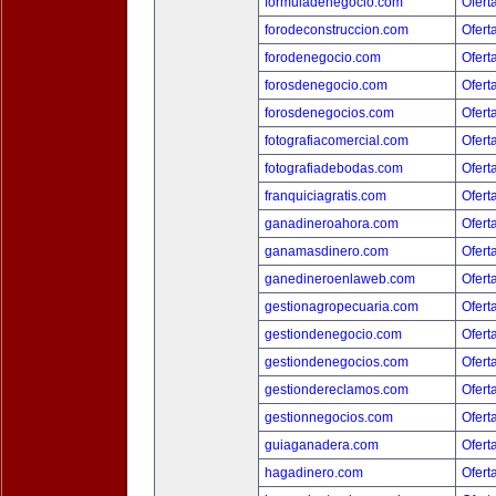
formuladenegocio.com
Ofert
forodeconstruccion.com
Ofert
forodenegocio.com
Ofert
forosdenegocio.com
Ofert
forosdenegocios.com
Ofert
fotografiacomercial.com
Ofert
fotografiadebodas.com
Ofert
franquiciagratis.com
Ofert
ganadineroahora.com
Ofert
ganamasdinero.com
Ofert
ganedineroenlaweb.com
Ofert
gestionagropecuaria.com
Ofert
gestiondenegocio.com
Ofert
gestiondenegocios.com
Ofert
gestiondereclamos.com
Ofert
gestionnegocios.com
Ofert
guiaganadera.com
Ofert
hagadinero.com
Ofert