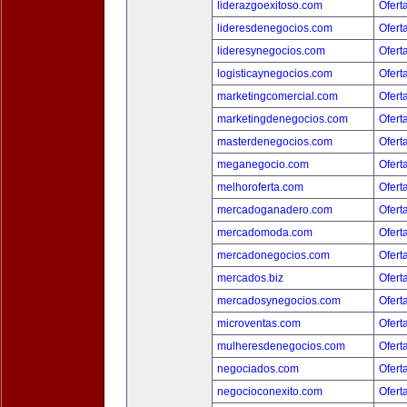
liderazgoexitoso.com
Ofert
lideresdenegocios.com
Ofert
lideresynegocios.com
Ofert
logisticaynegocios.com
Ofert
marketingcomercial.com
Ofert
marketingdenegocios.com
Ofert
masterdenegocios.com
Ofert
meganegocio.com
Ofert
melhoroferta.com
Ofert
mercadoganadero.com
Ofert
mercadomoda.com
Ofert
mercadonegocios.com
Ofert
mercados.biz
Ofert
mercadosynegocios.com
Ofert
microventas.com
Ofert
mulheresdenegocios.com
Ofert
negociados.com
Ofert
negocioconexito.com
Ofert