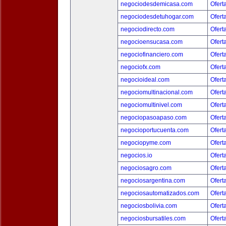
negociodesdemicasa.com
Ofert
negociodesdetuhogar.com
Ofert
negociodirecto.com
Ofert
negocioensucasa.com
Ofert
negociofinanciero.com
Ofert
negociofx.com
Ofert
negocioideal.com
Ofert
negociomultinacional.com
Ofert
negociomultinivel.com
Ofert
negociopasoapaso.com
Ofert
negocioportucuenta.com
Ofert
negociopyme.com
Ofert
negocios.io
Ofert
negociosagro.com
Ofert
negociosargentina.com
Ofert
negociosautomatizados.com
Ofert
negociosbolivia.com
Ofert
negociosbursatiles.com
Ofert